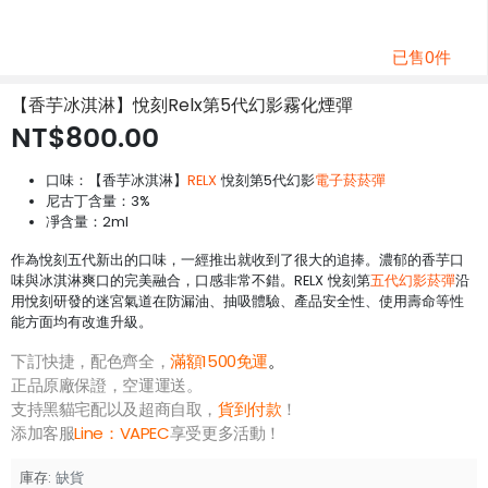
已售0件
【香芋冰淇淋】悅刻Relx第5代幻影霧化煙彈
NT$800.00
口味：【香芋冰淇淋】
RELX
悅刻第5代幻影
電子菸菸彈
尼古丁含量：3%
凈含量：2ml
作為悅刻五代新出的口味，一經推出就收到了很大的追捧。濃郁的香芋口
味與冰淇淋爽口的完美融合，口感非常不錯。RELX 悅刻第
五代幻影菸彈
沿
用悅刻研發的迷宮氣道在防漏油、抽吸體驗、產品安全性、使用壽命等性
能方面均有改進升級。
下訂快捷，配色齊全，
滿額1500免運
。
正品原廠保證，空運運送。
支持黑貓宅配以及超商自取，
貨到付款
！
添加客服
Line：
VAPEC
享受更多活動！
庫存:
缺貨