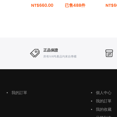
NT$660.00
已售488件
NT$6
正品保證
所有VAPE產品均來自專櫃
▪
我的訂單
▪
個人中心
▪
我的訂單
▪
我的收藏