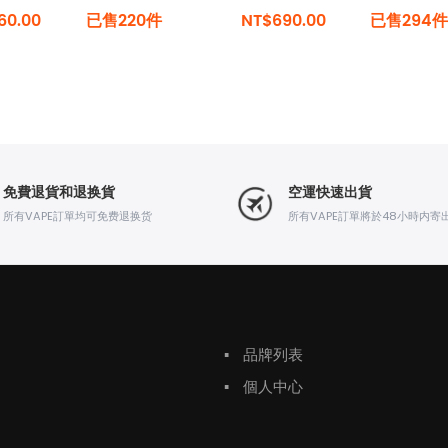
60.00
已售220件
NT$690.00
已售294件
免費退貨和退换貨
空運快速出貨
所有VAPE訂單均可免费退换货
所有VAPE訂單將於48小時内寄
▪
品牌列表
▪
個人中心