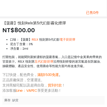
已售0件
【菠蘿】悅刻Relx第5代幻影霧化煙彈
NT$800.00
口味：【菠蘿】
RELX
悅刻第5代幻影
電子菸菸彈
尼古丁含量：3%
凈含量：2ml
打開包裝，就能聞到新鮮濃郁的菠蘿香氣，入口是記憶中金黃果肉帶來的
甘甜多汁。RELX 悅刻第
五代幻影菸彈
沿用悅刻研發的迷宮氣道在防漏油、
抽吸體驗、產品安全性、使用壽命等性能方面均有改進升級。
下訂快捷，配色齊全，
滿額1500免運
。
正品原廠保證，空運運送。
支持黑貓宅配以及超商自取，
貨到付款
！
添加客服
Line：
VAPEC
享受更多活動！
庫存:
缺貨