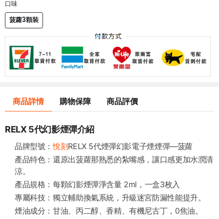
口味
菠蘿3顆裝
商品詳情
購物保障
商品評價
RELX 5代幻影煙彈介紹
品牌型號：
悅刻
RELX 5代煙彈幻影電子煙煙彈—菠蘿
產品特色：還原出菠蘿那熟悉的紮嘴感，讓口感更加水潤清
涼。
產品規格：每顆幻影煙彈淨含量 2ml，一盒3枚入
專屬科技：獨立輔助換氣系統，升級迷宮防漏性能提升。
煙油成分：甘油、丙二醇、香精、有機尼古丁，0焦油。