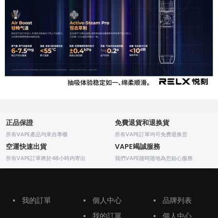
正品保證
免費退貨和退换貨
所有VAPE產品均來自專櫃
所有VAPE訂單均可免费退换货
空運快速出貨
VAPE竭誠服務
所有VAPE訂單將於48小時内寄出
我們VAPE随時随地為您贴心服務
▪
我的訂單
▪
個人中心
▪
品牌列表
▪
我的訂單
▪
個人中心