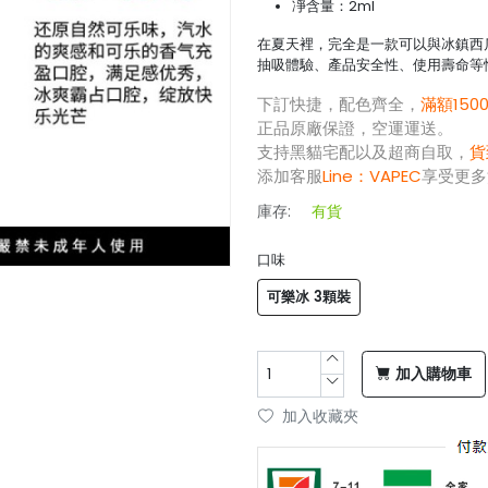
凈含量：2ml
在夏天裡，完全是一款可以與冰鎮西
抽吸體驗、產品安全性、使用壽命等
下訂快捷，配色齊全，
滿額150
正品原廠保證，空運運送。
支持黑貓宅配以及超商自取，
貨
添加客服
Line：
VAPEC
享受更多
庫存:
有貨
口味
可樂冰 3顆裝
加入購物車
加入收藏夾