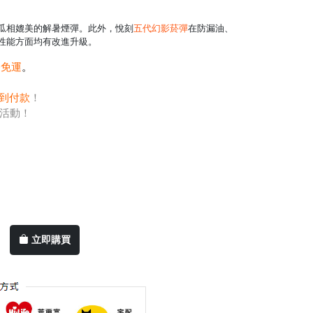
瓜相媲美的解暑煙彈。此外，悅刻
五代幻影菸彈
在防漏油、
性能方面均有改進升級。
0免運
。
到付款
！
活動！
立即購買