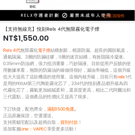
已售309件
【支持無線充】悅刻Relx 4代無限霧化電子煙
NT$1,550.00
無限霧化
結構創新，根源防漏。超長的圓狀氣道，
Relx 4代
電子煙
通氣隔漏。3層的防漏硅膠，11層的迷宮結構，有效阻隔冷凝液。
0.35mm防油網，張力抵消重量，巧妙隔液。目前從用戶反饋的使
用數據來看，無限的防漏油的確做得很好，漏油率極低，這個升級
也大大提高了這款機器的使用量。這個內核升級，目前只有
relx
1代
是用的FEELM第三代陶瓷霧化芯了，234代的悅刻產品都升級為四
代霧化芯了，霧氣更加細膩柔和，還原度更高，相比二代阿爾法和
三代靈點，這個產品的性價比又提高了很多。
下訂快捷，配色齊全，
滿額1500免運
。
正品原廠保證，空運運送。
支持黑貓宅配以及超商自取，
貨到付款
！
添加客服
Line：
VAPEC
享受更多活動！