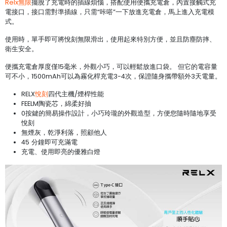
Relx無限
擺脫了充電時的插線煩惱，搭配使用便攜充電倉，內置接觸式充
電接口，接口需對準插線，只需“咔嗒”一下放進充電倉，馬上進入充電模
式。
使用時，單手即可將悅刻無限滑出，使用起來特別方便，並且防塵防摔、
衛生安全。
便攜充電倉厚度僅15毫米，外觀小巧，可以輕鬆放進口袋。 但它的電容量
可不小，1500mAh可以為霧化桿充電3-4次，保證隨身攜帶額外3天電量。
RELX
悅刻
四代主機/煙桿性能
FEELM陶瓷芯，綿柔好抽
0按鍵的簡易操作設計，小巧玲瓏的外觀造型，方便您隨時隨地享受
悅刻
無煙灰，乾淨利落，照顧他人
45 分鐘即可充滿電
充電、使用即亮的優雅白燈