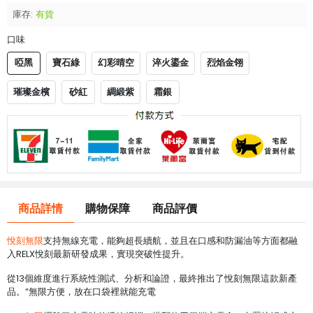
庫存:
有貨
口味
啞黑
寶石綠
幻彩晴空
淬火鎏金
烈焰金翎
璀璨金檳
砂紅
綢緞紫
霜銀
商品詳情
購物保障
商品評價
悅刻無限
支持無線充電，能夠超長續航，並且在口感和防漏油等方面都融
入RELX悅刻最新研發成果，實現突破性提升。
從13個維度進行系統性測試、分析和論證，最終推出了悅刻無限這款新產
品。”無限方便，放在口袋裡就能充電