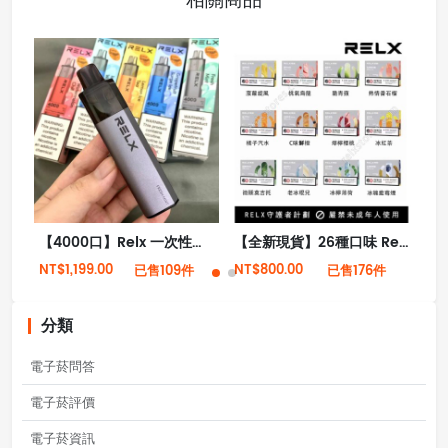
【4000口】Relx 一次性拋棄式電子菸 全新現貨
【全新現貨】26種口味 Relx悅刻第5代幻影霧化煙彈
NT$1,199.00
NT$800.00
NT
已售109件
已售176件
分類
電子菸問答
電子菸評價
電子菸資訊