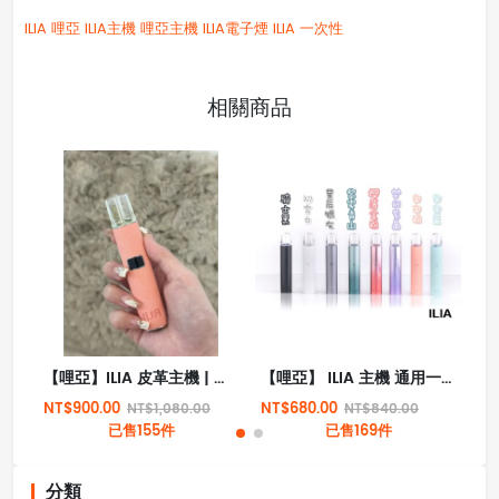
ILIA
哩亞
ILIA主機
哩亞主機
ILIA電子煙
ILIA 一次性
相關商品
【哩亞】ILIA 皮革主機 | 兩段式調節 | 通用RELX、SP2、LANA、Candy等一代煙彈
【哩亞】 ILIA 主機 通用一代煙彈產品
NT$900.00
NT$680.00
NT
NT$1,080.00
NT$840.00
已售155件
已售169件
分類