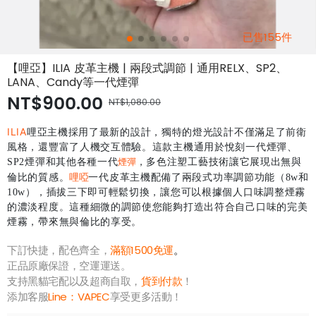
已售155件
【哩亞】ILIA 皮革主機 | 兩段式調節 | 通用RELX、SP2、
LANA、Candy等一代煙彈
NT$900.00
NT$1,080.00
ILIA
哩亞主機採用了最新的設計，獨特的燈光設計不僅滿足了前衛
風格，還豐富了人機交互體驗。這款主機通用於悅刻一代煙彈、
SP2煙彈和其他各種一代
煙彈
，多色注塑工藝技術讓它展現出無與
哩啞
倫比的質感。
一代皮革主機配備了兩段式功率調節功能（8w和
10w），插拔三下即可輕鬆切換，讓您可以根據個人口味調整煙霧
的濃淡程度。這種細微的調節使您能夠打造出符合自己口味的完美
煙霧，帶來無與倫比的享受。
下訂快捷，配色齊全，
滿額1500免運
。
正品原廠保證，空運運送。
支持黑貓宅配以及超商自取，
貨到付款
！
添加客服
Line：
VAPEC
享受更多活動！