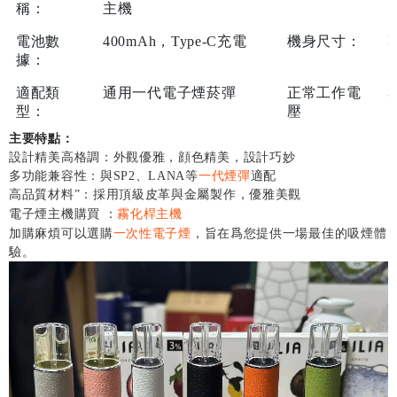
稱：
主機
I
電池數
400mAh，Type-C充電
機身尺寸：
據：
3
適配類
通用一代電子煙菸彈
正常工作電
型：
壓
主要特點：
設計精美高格調：外觀優雅，顔色精美，設計巧妙
多功能兼容性：與SP2、LANA等
一代煙彈
適配
高品質材料”：採用頂級皮革與金屬製作，優雅美觀
霧化桿主機
電子煙主機購買 ：
一次性電子煙
加購麻煩可以選購
，旨在爲您提供一場最佳的吸煙體
驗。