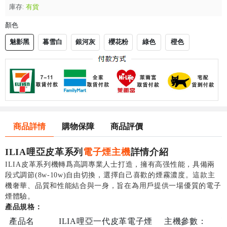
庫存:
有貨
顏色
魅影黑
暮雪白
銀河灰
櫻花粉
綠色
橙色
商品詳情
購物保障
商品評價
電子煙主機
ILIA哩亞皮革系列
詳情介紹
ILIA皮革系列機轉爲高調專業人士打造，擁有高强性能，具備兩
段式調節(8w-10w)自由切換，選擇自己喜歡的煙霧濃度。這款主
機奢華、品質和性能結合與一身，旨在為用戶提供一場優質的電子
煙體驗。
產品規格：
產品名
ILIA哩亞一代皮革電子煙
主機參數：