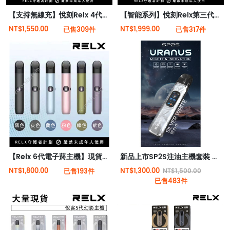
【支持無線充】悅刻Relx 4代無限霧化電子煙
【智能系列】悅刻Relx第三代靈點霧化智能電子煙
NT$1,550.00
NT$1,999.00
已售309件
已售317件
【Relx 6代電子菸主機】現貨秒發 全新六代悅刻主機桿(可調大/小煙量) 支持Relx 4/5代煙彈通用
新品上市SP2S注油主機套裝 天王星小煙機 多檔調節 高功率電子主機
NT$1,800.00
NT$1,300.00
已售193件
NT$1,500.00
已售483件