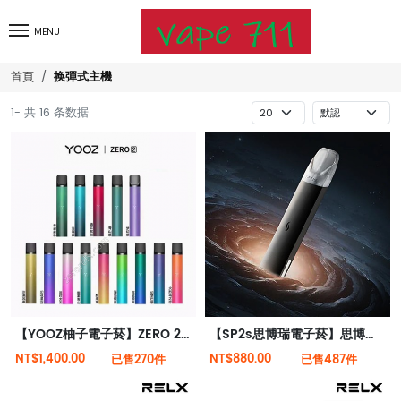
MENU
换彈式主機
首頁
1- 共 16 条数据
【YOOZ柚子電子菸】ZERO 2代霧化器桿主機 多種顏色 大量現貨
【SP2s思博瑞電子菸】思博瑞 SP2 PRO 主機
NT$1,400.00
NT$880.00
已售270件
已售487件