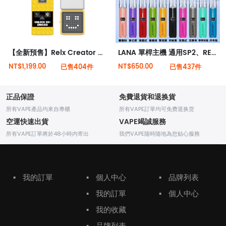
【全新預售】Relx Creator 積木系列 18000puffs 烟桿
LANA 單桿主機 通用SP2、RELX一代 皮革主機 電子煙主機
NT$1,199.00
NT$650.00
已售404件
已售437件
正品保證
免費退貨和退换貨
所有VAPE產品均來自專櫃
所有VAPE訂單均可免费退换货
空運快速出貨
VAPE竭誠服務
所有VAPE訂單將於48小時内寄出
我們VAPE随時随地為您贴心服務
▪
我的訂單
▪
個人中心
▪
品牌列表
▪
我的訂單
▪
個人中心
▪
我的收藏
▪
品牌列表