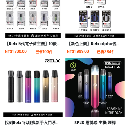
【Relx 5代電子菸主機】10款顏色 大量現貨 悅刻5代幻影霧化器單桿 電量顯示
【新色上架】Relx alpha悅刻2代阿爾法霧化電子煙 原裝正版
NT$1,700.00
NT$1,999.00
已售100件
已售384件
悅刻Relx 1代經典新手入門系列 6色可選 傻瓜式操作
SP2S 思博瑞 主機 煙桿