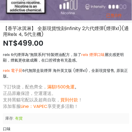
已售0件
【香芋冰淇淋】 全新現貨悅刻infinity 2六代煙彈(煙彈x1)(通
用Relx 4, 5代主機)
NT$499.00
relx 6代煙彈為“無限系列”特製煙油配方，除了
relx 煙彈口味
層次感更明
顯，煙氣更收斂成團，在口腔裡會有充盈感。
relx 電子菸
6代無限盒裝煙彈 海外英文版 (煙彈x1)，全新現貨發售, 原裝正
版。
下訂快捷，配色齊全，
滿額1500免運
。
正品原廠保證，空運運送。
支持黑貓宅配以及超商自取，
貨到付款
！
添加客服
Line：
VAPEC
享受更多活動！
庫存:
有貨
口味