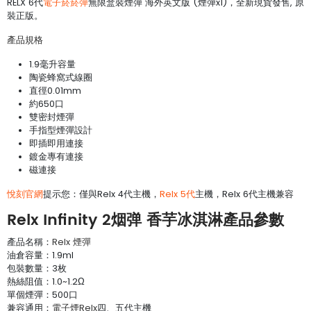
RELX 6代
電子菸菸彈
無限盒裝煙彈 海外英文版 (煙彈x1)，全新現貨發售, 原
裝正版。
產品規格
1.9毫升容量
陶瓷蜂窩式線圈
直徑0.01mm
約650口
雙密封煙彈
手指型煙彈設計
即插即用連接
鍍金專有連接
磁連接
悅刻官網
提示您：僅與Relx 4代主機，
Relx 5代
主機，Relx 6代主機兼容
Relx Infinity 2烟弹 香芋冰淇淋產品參數
產品名稱：
Relx 煙彈
油倉容量：1.9ml
包裝數量：3枚
熱絲阻值：1.0~1.2Ω
單個煙彈：500口
兼容通用：
電子煙Relx
四、五代主機