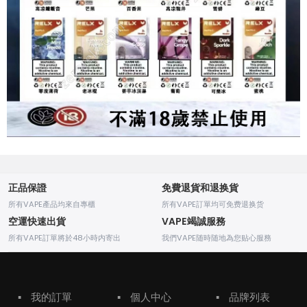
正品保證
免費退貨和退换貨
所有VAPE產品均來自專櫃
所有VAPE訂單均可免费退换货
空運快速出貨
VAPE竭誠服務
所有VAPE訂單將於48小時内寄出
我們VAPE随時随地為您贴心服務
▪
我的訂單
▪
個人中心
▪
品牌列表