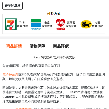
香芋冰淇淋
商品詳情
購物保障
商品評價
Relx 6代煙彈 官網海外英文版
每盒1顆煙彈，請選擇自己喜歡的口味下訂。
電子菸台灣
悅刻6代煙彈為“無限系列”特製煙油配方，除了口味層次感更明
顯，煙氣更收斂成團，在口腔裡會有充盈感。
防漏矽膠：更貼合包裹霧化芯，防止煙油從儲油倉滲出* 11層迷宮結構：超
長迷宮式結構，鎖住霧化倉中冷凝液及煙液。 0.35mm防油網：煙油在
0.35mm大小孔位所形成的液體表面張力正好抵銷重力，配合周圍的棉墊
形成最後隔斷與眾不同結構創新根源防漏。