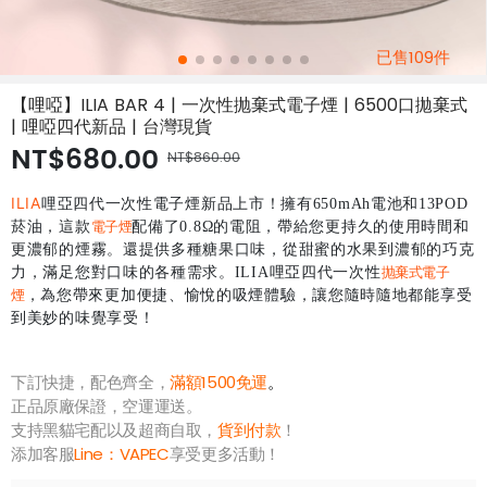
已售109件
【哩啞】ILIA BAR 4 | 一次性抛棄式電子煙 | 6500口拋棄式
| 哩啞四代新品 | 台灣現貨
NT$680.00
NT$860.00
ILIA
哩亞
四代一次性電子煙新品上市！擁有650mAh電池和13POD
菸油，這款
電子煙
配備了0.8Ω的電阻，帶給您更持久的使用時間和
更濃郁的煙霧。還提供多種糖果口味，從甜蜜的水果到濃郁的巧克
力，滿足您對口味的各種需求。ILIA哩亞四代一次性
抛棄式電子
煙
，為您帶來更加便捷、愉悅的吸煙體驗，讓您隨時隨地都能享受
到美妙的味覺享受！
下訂快捷，配色齊全，
滿額1500免運
。
正品原廠保證，空運運送。
支持黑貓宅配以及超商自取，
貨到付款
！
添加客服
Line：
VAPEC
享受更多活動！