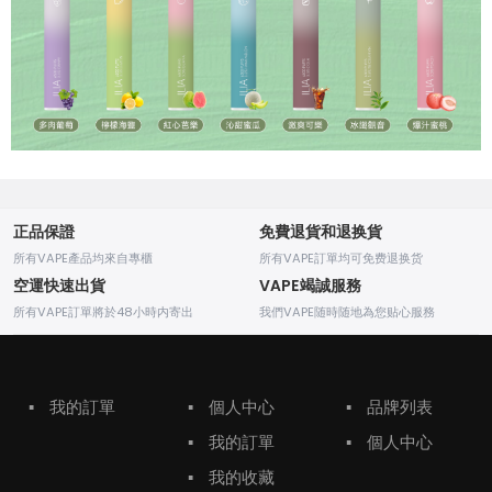
正品保證
免費退貨和退换貨
所有VAPE產品均來自專櫃
所有VAPE訂單均可免费退换货
空運快速出貨
VAPE竭誠服務
所有VAPE訂單將於48小時内寄出
我們VAPE随時随地為您贴心服務
▪
我的訂單
▪
個人中心
▪
品牌列表
▪
我的訂單
▪
個人中心
▪
我的收藏