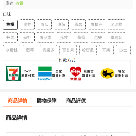
庫存:
有貨
口味
檸檬
龍井
西瓜
薄荷
雪碧
青提冰
老冰棍
芒果
蘇打
青蘋果
荔枝
葡萄
芭樂
鐵觀音
水蜜桃
藍莓
養樂多
百香果
哈密瓜
可樂
沙士
商品詳情
購物保障
商品評價
商品詳情