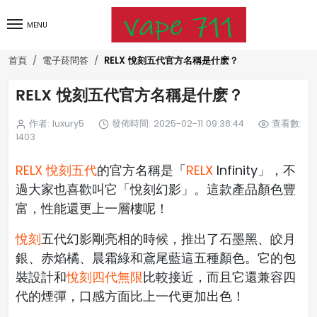
MENU
RELX 悅刻五代官方名稱是什麽？
首頁
電子菸問答
RELX 悅刻五代官方名稱是什麽？
作者: luxury5
發佈時間: 2025-02-11 09:38:44
查看數:
1403
RELX 悅刻五代
的官方名稱是「
RELX
Infinity」，不
過大家也喜歡叫它「悅刻幻影」。這款產品顏色豐
富，性能還更上一層樓呢！
悅刻
五代幻影剛亮相的時候，推出了石墨黑、皎月
銀、赤焰橘、晨霜綠和鳶尾藍這五種顏色。它的包
裝設計和
悅刻四代無限
比較接近，而且它還兼容四
代的煙彈，口感方面比上一代更加出色！