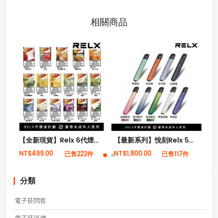
相關商品
【全新現貨】Relx 6代煙彈 悅刻infinity 2限無六代煙彈 (英文版)(煙彈x1)(通用Relx 4, 5代主機)
【最新系列】悅刻Relx 5幻影霧化電子煙單桿 潮汐電量顯示
NT$499.00
NT$1,800.00
NT
已售222件
已售117件
分類
電子菸問答