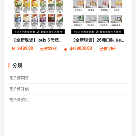
【全新現貨】Relx 6代煙彈 悅刻infinity 2限無六代煙彈 (英文版)(煙彈x1)(通用Relx 4, 5代主機)
【全新現貨】26種口味 Relx悅刻第5代幻影霧化煙彈
NT$499.00
NT$800.00
NT
已售222件
已售176件
分類
電子菸問答
電子菸評價
電子菸資訊