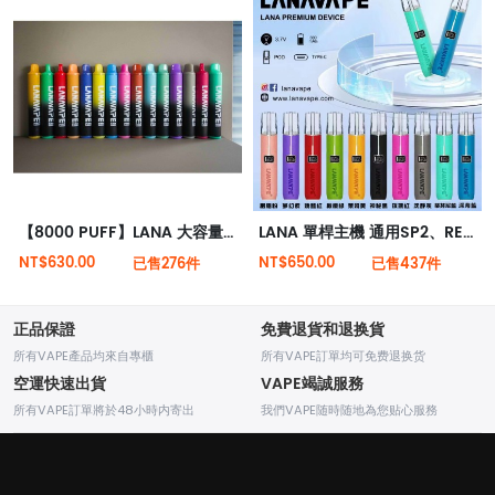
【8000 PUFF】LANA 大容量抛棄式 Type-C 可充電 | 一次性電子煙 |
LANA 單桿主機 通用SP2、RELX一代 皮革主機 電子煙主機
NT$630.00
NT$650.00
已售276件
已售437件
正品保證
免費退貨和退换貨
所有VAPE產品均來自專櫃
所有VAPE訂單均可免费退换货
空運快速出貨
VAPE竭誠服務
所有VAPE訂單將於48小時内寄出
我們VAPE随時随地為您贴心服務