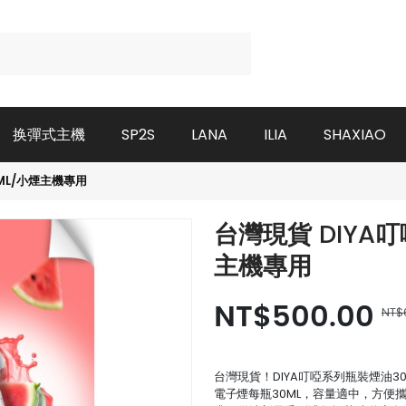
换彈式主機
SP2S
LANA
ILIA
SHAXIAO
ML/小煙主機專用
台灣現貨 DIYA
主機專用
NT$500.00
NT$
台灣現貨！DIYA叮啞系列瓶裝煙油
電子煙
每瓶30ML，容量適中，方