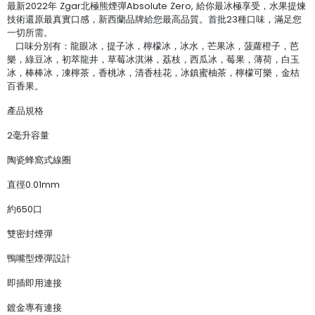
最新2022年 Zgar北極熊煙彈Absolute Zero, 給你最冰極享受，水果提煉
技術還原最真實口感，新西蘭品牌給您最高品質。首批23種口味，滿足您
一切所需。
口味分別有：龍眼冰，提子冰，檸檬冰，冰水，芒果冰，菠蘿橙子，芭
樂，綠豆冰，初萃龍井，草莓冰淇淋，荔枝，西瓜冰，莓果，薄荷，白玉
冰，棒棒冰，凍檸茶，香桃冰，清香桂花，冰鎮蜜柚茶，檸檬可樂，金桔
百香果。
產品規格
2毫升容量
陶瓷蜂窩式線圈
直徑0.01mm
約650口
雙密封煙彈
鴨嘴型煙彈設計
即插即用連接
鍍金專有連接